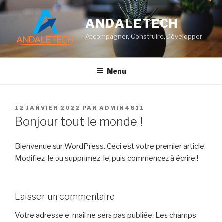
Aller
au
ANDALETECH
contenu
Accompagner, Construire, Développer
principal
Menu
PUBLIÉ
12 JANVIER 2022
PAR
ADMIN4611
LE
Bonjour tout le monde !
Bienvenue sur WordPress. Ceci est votre premier article.
Modifiez-le ou supprimez-le, puis commencez à écrire !
Laisser un commentaire
Votre adresse e-mail ne sera pas publiée.
Les champs