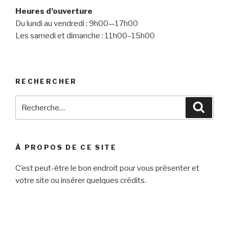
Heures d’ouverture
Du lundi au vendredi : 9h00—17h00
Les samedi et dimanche : 11h00–15h00
RECHERCHER
Recherche
Reche
pour
:
À PROPOS DE CE SITE
C’est peut-être le bon endroit pour vous présenter et
votre site ou insérer quelques crédits.